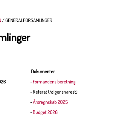
N
GENERALFORSAMLINGER
mlinger
o
Dokumenter
026
-
Formandens beretning
- Referat (følger snarest)
-
Årsregnskab 2025
-
Budget 2026