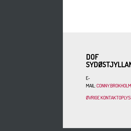
DOF
SYDØSTJYLLA
E-
MAIL:
CONNY.BROKHOLM
ØVRIGE KONTAKTOPLY