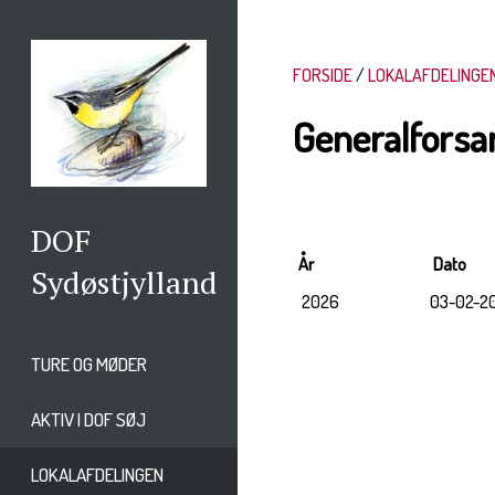
FORSIDE
LOKALAFDELINGE
Generalforsa
DOF
År
Dat
Sydøstjylland
2026
03-02-2
TURE OG MØDER
AKTIV I DOF SØJ
LOKALAFDELINGEN