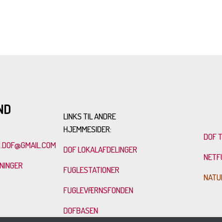
ND
LINKS TIL ANDRE
HJEMMESIDER:
DOF 
.DOF@GMAIL.COM
DOF LOKALAFDELINGER
NETF
SNINGER
FUGLESTATIONER
NATU
FUGLEVÆRNSFONDEN
DOFBASEN