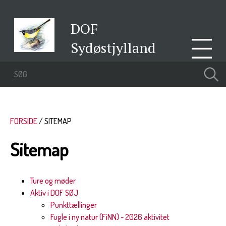
DOF
Sydøstjylland
FORSIDE
SITEMAP
Sitemap
Ture og møder
Aktiv i DOF SØJ
Punkttællinger
Fugle i ny natur (FiNN) - 2026 aktivitet