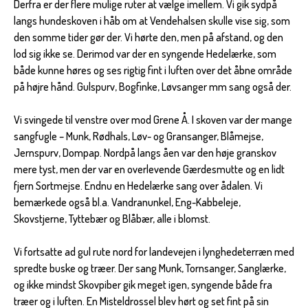
Derfra er der flere mulige ruter at vælge imellem. Vi gik sydpå
langs hundeskoven i håb om at Vendehalsen skulle vise sig, som
den somme tider gør der. Vi hørte den, men på afstand, og den
lod sig ikke se. Derimod var der en syngende Hedelærke, som
både kunne høres og ses rigtig fint i luften over det åbne område
på højre hånd. Gulspurv, Bogfinke, Løvsanger mm sang også der.
Vi svingede til venstre over mod Grene Å. I skoven var der mange
sangfugle – Munk, Rødhals, Løv- og Gransanger, Blåmejse,
Jernspurv, Dompap. Nordpå langs åen var den høje granskov
mere tyst, men der var en overlevende Gærdesmutte og en lidt
fjern Sortmejse. Endnu en Hedelærke sang over ådalen. Vi
bemærkede også bl.a. Vandranunkel, Eng-Kabbeleje,
Skovstjerne, Tyttebær og Blåbær, alle i blomst.
Vi fortsatte ad gul rute nord for landevejen i lynghedeterræn med
spredte buske og træer. Der sang Munk, Tornsanger, Sanglærke,
og ikke mindst Skovpiber gik meget igen, syngende både fra
træer og i luften. En Misteldrossel blev hørt og set fint på sin