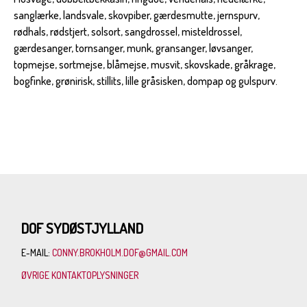
sanglærke, landsvale, skovpiber, gærdesmutte, jernspurv,
rødhals, rødstjert, solsort, sangdrossel, misteldrossel,
gærdesanger, tornsanger, munk, gransanger, løvsanger,
topmejse, sortmejse, blåmejse, musvit, skovskade, gråkrage,
bogfinke, grønirisk, stillits, lille gråsisken, dompap og gulspurv.
DOF SYDØSTJYLLAND
E-MAIL:
CONNY.BROKHOLM.DOF@GMAIL.COM
ØVRIGE KONTAKTOPLYSNINGER