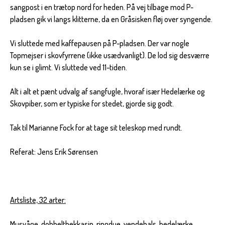
sangpost i en trætop nord for heden. På vej tilbage mod P-
pladsen gik vi langs klitterne, da en Gråsisken fløj over syngende.
Vi sluttede med kaffepausen på P-pladsen. Der var nogle
Topmejser i skovfyrrene (ikke usædvanligt). De lod sig desværre
kun se i glimt. Vi sluttede ved 11-tiden.
Alt i alt et pænt udvalg af sangfugle, hvoraf især Hedelærke og
Skovpiber, som er typiske for stedet, gjorde sig godt.
Tak til Marianne Fock for at tage sit teleskop med rundt.
Referat: Jens Erik Sørensen
Artsliste, 32 arter:
Musvåge, dobbeltbekkasin, ringdue, vendehals, hedelærke,