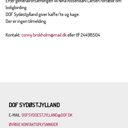
Efter generalforsamlingen vil Nina Rosendahl Larsen fortælle om
boligbirding.
DOF Sydøstjylland giver kaffe/te og kage.
Der er ingen tilmelding.
Kontakt:
conny.brokholm@mail.dk
eller tlf 24498504.
DOF SYDØSTJYLLAND
E-MAIL:
DOFSYDOESTJYLLAND@DOF.DK
ØVRIGE KONTAKTOPLYSNINGER