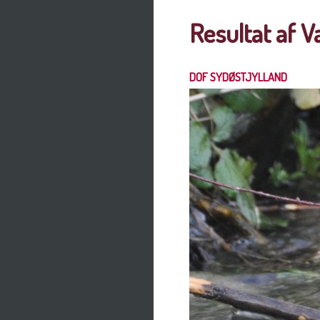
Resultat af 
DOF SYDØSTJYLLAND