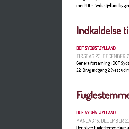
med! DOF Sydøstjylland ligger
Indkaldelse t
DOF SYDØSTJYLLAND
TIRSDAG 23. DECEMBER 
Generalforsamling i DOF Sydø
22. Brug indgang 2 (vest ud m
Fuglestemme-
DOF SYDØSTJYLLAND
MANDAG 15. DECEMBER 2
Der bliver fuglestemmekursus i