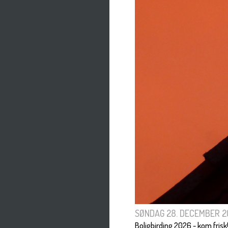
SØNDAG 28. DECEMBER 2
Boligbirding 2026 - kom frisk