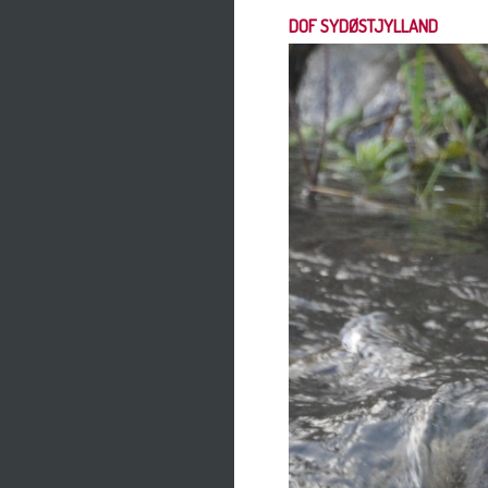
DOF SYDØSTJYLLAND