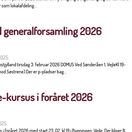
 som lokalafdeling...
il generalforsamling 2026
2025
stjylland tirsdag 3. februar 2026 DOMUS Ved Sønderåen 1, VejleKl 19-
od Søstrene).Der er p-pladser bag...
kursus i foråret 2026
025
 foråret 2026 med start 23. 02. kl 19 i Bygningen, Vejle. Der bliver 8