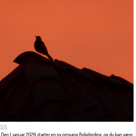
025
! Den 1. januar 2026 starter en ny omgang Boligbirding, og du kan være