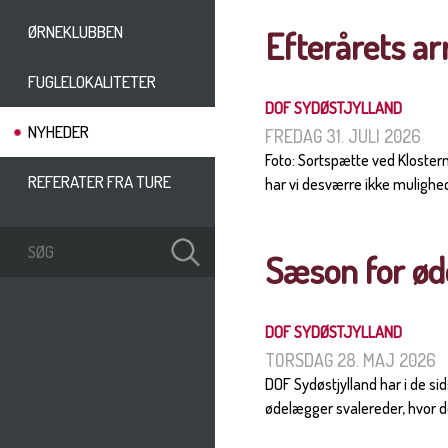
ØRNEKLUBBEN
Efterårets a
FUGLELOKALITETER
DOF SYDØSTJYLLAND
NYHEDER
FREDAG 31. JULI 2026
Foto: Sortspætte ved Kloste
REFERATER FRA TURE
har vi desværre ikke mulighed
Sæson for ød
DOF SYDØSTJYLLAND
TORSDAG 28. MAJ 2026
DOF Sydøstjylland har i de si
ødelægger svalereder, hvor der