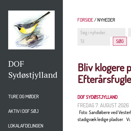
FORSIDE
NYHEDER
DOF
Bliv klogere p
Sydøstjylland
Efterårsfugl
TURE OG MØDER
DOF SYDØSTJYLLAND
FREDAG 7. AUGUST 2026
AKTIV I DOF SØJ
Foto: Sandløbere ved Vesterh
stadigvæk ledige pladser. Vi..
LOKALAFDELINGEN