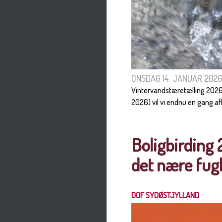
ONSDAG 14. JANUAR 202
Vintervandstæretælling 2026 
2026) vil vi endnu en gang af
Boligbirding 
det nære fugl
DOF SYDØSTJYLLAND